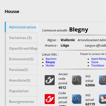
Housse
Administration
Blegny
Commune actuelle :
Variantes (3)
Wallonie
Région
:
Arrondissement Adm.
Liège
Province
:
Langue officielle
OpenStreetMap
Lieux liés :
Passer le curseur de l
Événement(s)
Barchon
Saint-Rém
Blegny
Saive
Mortier
Trembleur
Paroisse(s)
Ancien
INS
code
Anecdote(s)
initial
postal
62056
4512
Population
Code
INS
postal
actuel
Bourgmestres
actuel
62119