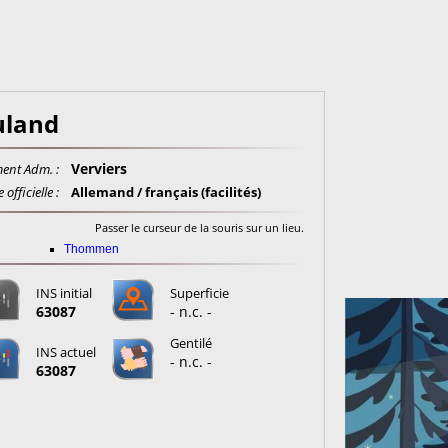
uland
Verviers
ent Adm. :
officielle :
Allemand / français (facilités)
Passer le curseur de la souris sur un lieu.
Thommen
INS initial
Superficie
63087
- n.c. -
Gentilé
INS actuel
- n.c. -
63087