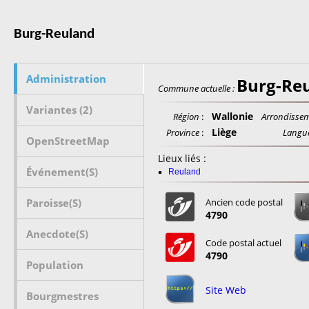
Burg-Reuland
Administration
Burg-Re
Commune actuelle :
Variantes (2)
Wallonie
Région
:
Arrondissem
Liège
Province
:
Langue 
OpenStreetMap
Lieux liés :
Événement(s)
Reuland
Paroisse(s)
Ancien code postal
4790
Anecdote(s)
Code postal actuel
4790
Population
Site Web
Bourgmestres