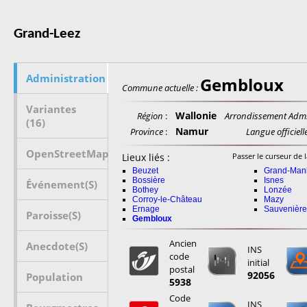
Grand-Leez
Administration
Gembloux
Commune actuelle :
Variantes
Wallonie
Région
:
Arrondissement Adm.
(16)
Namur
Province
:
Langue officielle
OpenStreetMap
Lieux liés :
Passer le curseur de l
Beuzet
Grand-Mani
Bossière
Isnes
Événement(s)
Bothey
Lonzée
Corroy-le-Château
Mazy
Ernage
Sauvenière
Paroisse(s)
Gembloux
Ancien
Anecdote(s)
INS
code
initial
postal
92056
Population
5938
Code
INS