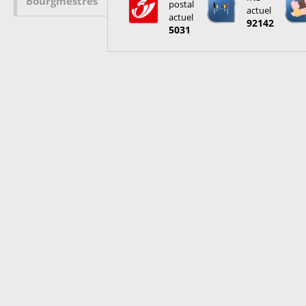
Bourgmestres
postal
actuel
actuel
92142
5031