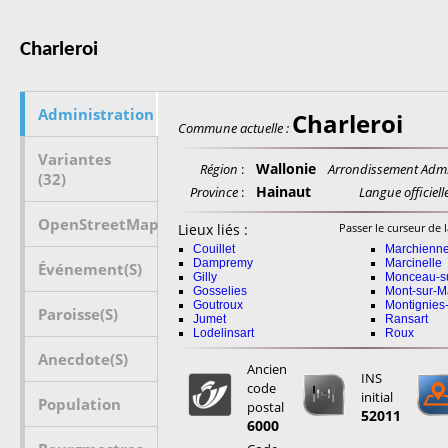
Charleroi
Administration
Charleroi
Commune actuelle :
Variantes
Wallonie
Région
:
Arrondissement Adm.
(32)
Hainaut
Province
:
Langue officielle
OpenStreetMap
Lieux liés :
Passer le curseur de l
Couillet
Marchienne
Dampremy
Marcinelle
Événement(s)
Gilly
Monceau-s
Gosselies
Mont-sur-M
Goutroux
Montignies
Paroisse(s)
Jumet
Ransart
Lodelinsart
Roux
Anecdote(s)
Ancien
INS
code
initial
Population
postal
52011
6000