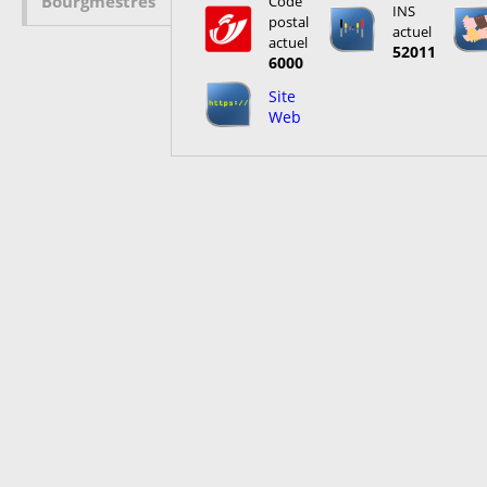
Bourgmestres
Code
INS
postal
actuel
actuel
52011
6000
Site
Web