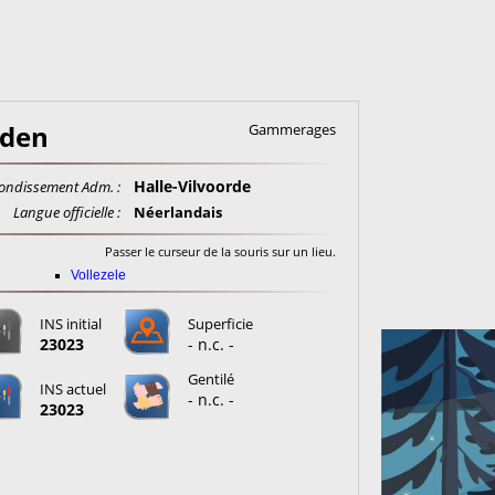
den
Gammerages
Halle-Vilvoorde
ondissement Adm. :
Langue officielle :
Néerlandais
Passer le curseur de la souris sur un lieu.
Vollezele
INS initial
Superficie
23023
- n.c. -
Gentilé
INS actuel
- n.c. -
23023