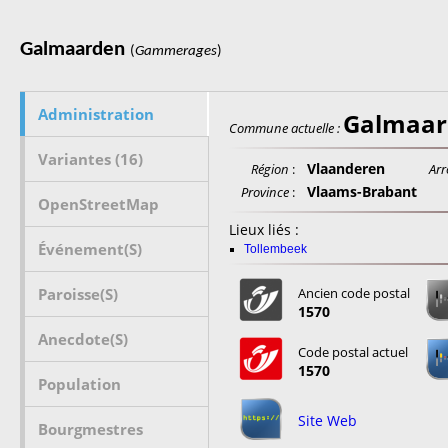
Galmaarden
(
Gammerages
)
Administration
Galmaar
Commune actuelle :
Variantes (16)
Vlaanderen
Région
:
Arr
Vlaams-Brabant
Province
:
OpenStreetMap
Lieux liés :
Événement(s)
Tollembeek
Paroisse(s)
Ancien code postal
1570
Anecdote(s)
Code postal actuel
1570
Population
Site Web
Bourgmestres