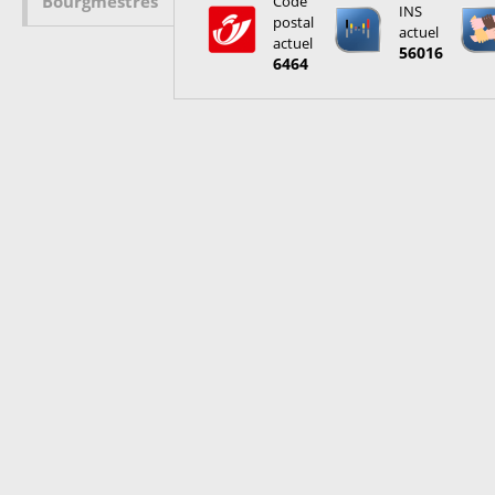
Bourgmestres
Code
INS
postal
actuel
actuel
56016
6464