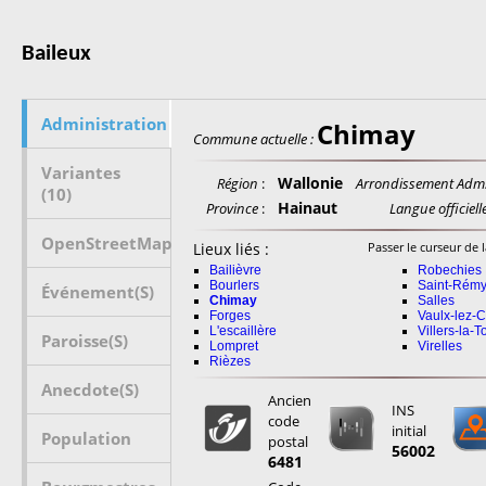
Baileux
Administration
Chimay
Commune actuelle :
Variantes
Wallonie
Région
:
Arrondissement Adm.
(10)
Hainaut
Province
:
Langue officielle
OpenStreetMap
Lieux liés :
Passer le curseur de l
Bailièvre
Robechies
Bourlers
Saint-Rém
Événement(s)
Chimay
Salles
Forges
Vaulx-lez-
L'escaillère
Villers-la-T
Paroisse(s)
Lompret
Virelles
Rièzes
Anecdote(s)
Ancien
INS
code
initial
Population
postal
56002
6481