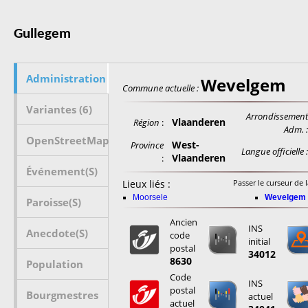
Gullegem
Administration
Wevelgem
Commune actuelle :
Variantes (6)
Arrondissemen
Vlaanderen
Région
:
Adm. 
OpenStreetMap
West-
Province
Langue officielle 
Vlaanderen
:
Événement(s)
Lieux liés :
Passer le curseur de l
Moorsele
Wevelgem
Paroisse(s)
Ancien
INS
Anecdote(s)
code
initial
postal
34012
8630
Population
Code
INS
postal
Bourgmestres
actuel
actuel