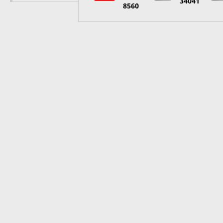
34041
8560