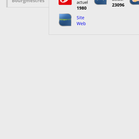
Bourgmestres
actuel
23096
1980
Site
Web