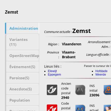
Zemst
Administration
Zemst
Commune actuelle :
Variantes
Arrondissement
Vlaanderen
(11)
Région
:
Adm. :
Vlaams-
Province
Langue officielle :
OpenStreetMap
Brabant
:
Lieux liés :
Passer le curseur de l
Événement(s)
Elewijt
Hofstade
Eppegem
Weerde
Paroisse(s)
Ancien
INS
code
Anecdote(s)
initial
postal
23096
2940
Population
Code
INS
postal
actuel