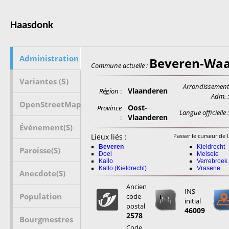
Haasdonk
Administration
Beveren-Wa
Commune actuelle :
Variantes (5)
Arrondissemen
Vlaanderen
Région
:
Adm. 
OpenStreetMap
Oost-
Province
Langue officielle 
Vlaanderen
:
Événement(s)
Lieux liés :
Passer le curseur de l
Beveren
Kieldrecht
Paroisse(s)
Doel
Melsele
Kallo
Verrebroek
Kallo (Kieldrecht)
Vrasene
Anecdote(s)
Ancien
INS
Population
code
initial
postal
46009
2578
Bourgmestres
Code