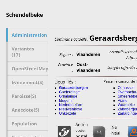
Schendelbeke
Administration
Geraardsber
Commune actuelle :
Variantes
Arrondissemen
Vlaanderen
(17)
Région
:
Adm. 
Oost-
Province
Langue officielle 
OpenStreetMap
Vlaanderen
:
Lieux liés :
Passer le curseur de l
Événement(s)
Geraardsbergen
Ophasselt
Goeferdinge
Overboelar
Paroisse(s)
Grimminge
Smeerebbe
Idegem
Viane
Nederboelare
Waarbeke
Anecdote(s)
Nieuwenhove
Zandberge
Onkerzele
Zarlardinge
Population
Ancien
INS
code
initial
postal