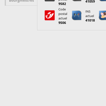
Bourgmestres
41059
9582
Code
INS
postal
actuel
actuel
41018
9506