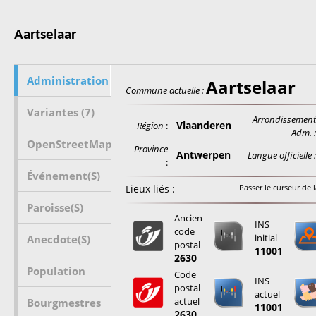
Aartselaar
Administration
Aartselaar
Commune actuelle :
Variantes (7)
Arrondissemen
Vlaanderen
Région
:
Adm. 
OpenStreetMap
Province
Antwerpen
Langue officielle 
:
Événement(s)
Lieux liés :
Passer le curseur de l
Paroisse(s)
Ancien
INS
code
initial
Anecdote(s)
postal
11001
2630
Population
Code
INS
postal
actuel
actuel
Bourgmestres
11001
2630