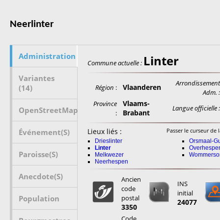
Neerlinter
Administration
Linter
Commune actuelle :
Variantes
Arrondissemen
Vlaanderen
(14)
Région
:
Adm. 
Vlaams-
Province
Langue officielle 
OpenStreetMap
Brabant
:
Lieux liés :
Passer le curseur de l
Événement(s)
Drieslinter
Orsmaal-G
Linter
Overhespe
Paroisse(s)
Melkwezer
Wommers
Neerhespen
Anecdote(s)
Ancien
INS
code
initial
Population
postal
24077
3350
Code