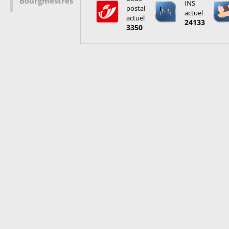
Bourgmestres
INS
postal
actuel
actuel
24133
3350