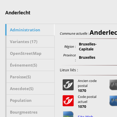
Anderlecht
Administration
Anderle
Commune actuelle :
Variantes (17)
Bruxelles-
Région
:
Capitale
OpenStreetMap
Province
Bruxelles
:
Événement(s)
Lieux liés :
Paroisse(s)
Ancien code
postal
Anecdote(s)
1070
Code postal
Population
actuel
1070
Bourgmestres
Site Web