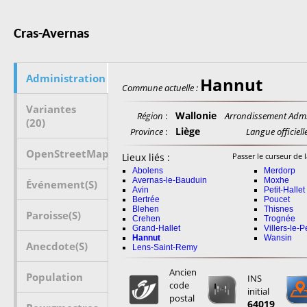
Cras-Avernas
Administration
Hannut
Commune actuelle :
Variantes
Wallonie
Région
:
Arrondissement Adm.
(20)
Liège
Province
:
Langue officielle
OpenStreetMap
Lieux liés :
Passer le curseur de l
Abolens
Merdorp
Avernas-le-Bauduin
Moxhe
Événement(s)
Avin
Petit-Hallet
Bertrée
Poucet
Blehen
Thisnes
Paroisse(s)
Crehen
Trognée
Grand-Hallet
Villers-le-P
Hannut
Wansin
Anecdote(s)
Lens-Saint-Remy
Ancien
Population
INS
code
initial
postal
64019