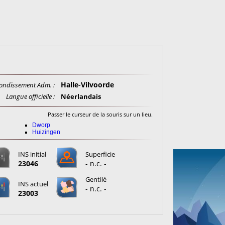
Halle-Vilvoorde
ondissement Adm. :
Langue officielle :
Néerlandais
Passer le curseur de la souris sur un lieu.
Dworp
Huizingen
INS initial
Superficie
23046
- n.c. -
Gentilé
INS actuel
- n.c. -
23003