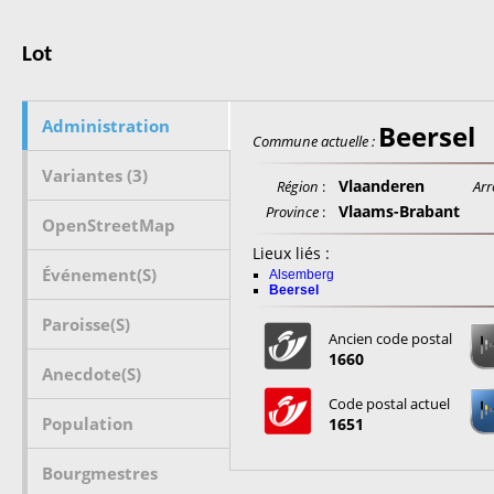
Lot
Administration
Beersel
Commune actuelle :
Variantes (3)
Vlaanderen
Région
:
Arr
Vlaams-Brabant
Province
:
OpenStreetMap
Lieux liés :
Événement(s)
Alsemberg
Beersel
Paroisse(s)
Ancien code postal
1660
Anecdote(s)
Code postal actuel
Population
1651
Bourgmestres