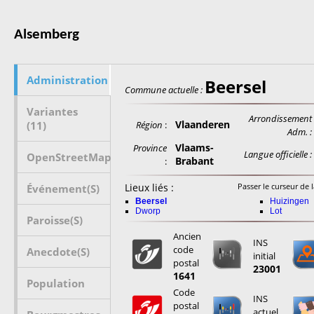
Alsemberg
Administration
Beersel
Commune actuelle :
Variantes
Arrondissement
Vlaanderen
(11)
Région
:
Adm. :
Vlaams-
Province
Langue officielle :
OpenStreetMap
Brabant
:
Lieux liés :
Passer le curseur de l
Événement(s)
Beersel
Huizingen
Dworp
Lot
Paroisse(s)
Ancien
INS
code
Anecdote(s)
initial
postal
23001
1641
Population
Code
INS
postal
actuel