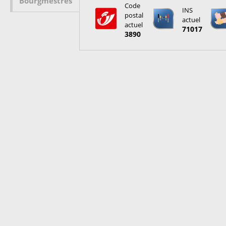
Bourgmestres
Code
INS
postal
actuel
actuel
71017
3890