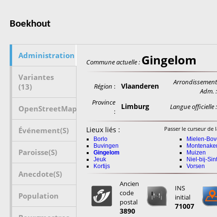
Boekhout
Administration
Gingelom
Commune actuelle :
Variantes
Arrondissemen
Vlaanderen
(13)
Région
:
Adm. 
Province
Limburg
Langue officielle 
OpenStreetMap
:
Lieux liés :
Passer le curseur de l
Événement(s)
Borlo
Mielen-Bov
Buvingen
Montenake
Paroisse(s)
Gingelom
Muizen
Jeuk
Niel-bij-Sin
Kortijs
Vorsen
Anecdote(s)
Ancien
INS
code
Population
initial
postal
71007
3890