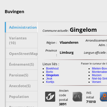
Buvingen
Administration
Gingelom
Commune actuelle :
Variantes
Arrondissemen
Vlaanderen
(10)
Région
:
Adm. 
Province
Limburg
Langue officielle 
OpenStreetMap
:
Lieux liés :
Passer le curseur de l
Événement(s)
Boekhout
Mielen-Bov
Borlo
Montenake
Paroisse(s)
Gingelom
Muizen
Jeuk
Niel-bij-Sin
Kortijs
Vorsen
Anecdote(s)
Ancien
INS
code
Population
initial
postal
71010
3891