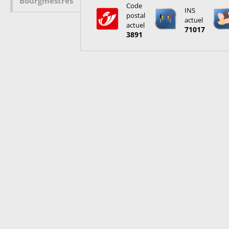
Bourgmestres
Code
INS
postal
actuel
actuel
71017
3891